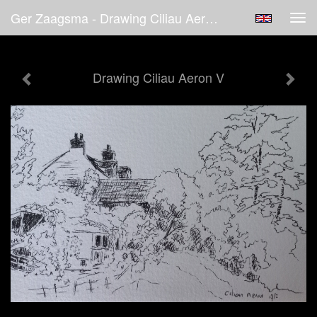
Ger Zaagsma - Drawing Ciliau Aeron V
Tog
navi
Drawing Ciliau Aeron V