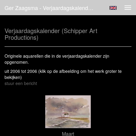
Ger Zaagsma - Verjaardagskalender (Schipper Art Productions)
Tog
navi
Verjaardagskalender (Schipper Art
Productions)
Originele aquarellen die in de verjaardagskalender zijn
opgenomen.
uit 2006 tot 2006
(klik op de afbeelding om het werk groter te
bekijken)
stuur een bericht
Maart